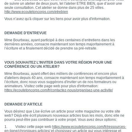
de suivre un atelier de deux jours, tel l'atelier ETRE BIEN, que d’avoir une
seule consultation. Cet atelier se donne dans plus de 25 villes.
http://www.ecoutetoncorps.com/etrebien
Vous n’avez qu'à cliquer sur les liens pour avoir plus d'information.
DEMANDE D'ENTREVUE
Mme Bourbeau, ayant participé à des centaines d’entretiens dans les
dernières années, consacre maintenant son temps majoritairement à
l’écriture et a finalement décidé de prendre sa pré-retraite.
VOUS SOUHAITEZ L'INVITER DANS VOTRE RÉGION POUR UNE
CONFÉRENCE OU UN ATELIER?
Mme Bourbeau, ayant offert des milliers de conférences et encore plus
d'ateliers depuis 40 ans, consacre maintenant son temps majoritairement à
l’écriture, donc nous vous suggérons d'inviter un de nos formateurs ou
animateurs. Visitez cette page web pour plus d'information:
https://ecoutetoncorps.com/fr/contactez-nous/organisez-une-activite/
DEMANDE D'ARTICLE
Vous désirez que Lise écrive un article pour votre magazine ou votre site
web? Déjà elle écrit plusieurs nouveaux articles tous les mois, donc elle ne
pourra peut-être pas contribuer à votre projet. Vous avez deux options:
1. Visitez cette page web
https://www.ecoutetoncorps.com/fr/ressources-
en-ligne/chroniques-articles/
et choisissez un article qui vous intéresse et