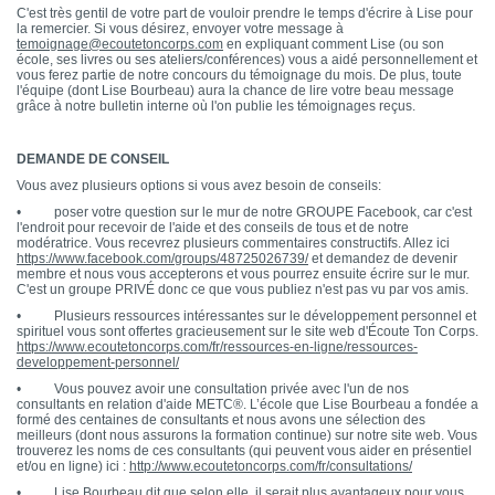
C'est très gentil de votre part de vouloir prendre le temps d'écrire à Lise pour
la remercier. Si vous désirez, envoyer votre message à
temoignage@ecoutetoncorps.com
en expliquant comment Lise (ou son
école, ses livres ou ses ateliers/conférences) vous a aidé personnellement et
vous ferez partie de notre concours du témoignage du mois. De plus, toute
l'équipe (dont Lise Bourbeau) aura la chance de lire votre beau message
grâce à notre bulletin interne où l'on publie les témoignages reçus.
DEMANDE DE CONSEIL
Vous avez plusieurs options si vous avez besoin de conseils:
• poser votre question sur le mur de notre GROUPE Facebook, car c'est
l'endroit pour recevoir de l'aide et des conseils de tous et de notre
modératrice. Vous recevrez plusieurs commentaires constructifs. Allez ici
https://www.facebook.com/groups/48725026739/
et demandez de devenir
membre et nous vous accepterons et vous pourrez ensuite écrire sur le mur.
C'est un groupe PRIVÉ donc ce que vous publiez n'est pas vu par vos amis.
• Plusieurs ressources intéressantes sur le développement personnel et
spirituel vous sont offertes gracieusement sur le site web d'Écoute Ton Corps.
https://www.ecoutetoncorps.com/fr/ressources-en-ligne/ressources-
developpement-personnel/
• Vous pouvez avoir une consultation privée avec l'un de nos
consultants en relation d'aide METC®. L’école que Lise Bourbeau a fondée a
formé des centaines de consultants et nous avons une sélection des
meilleurs (dont nous assurons la formation continue) sur notre site web. Vous
trouverez les noms de ces consultants (qui peuvent vous aider en présentiel
et/ou en ligne) ici :
http://www.ecoutetoncorps.com/fr/consultations/
• Lise Bourbeau dit que selon elle, il serait plus avantageux pour vous