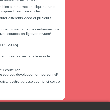
les sur Internet en cliquant sur le
-ligne/chroniques-articles/
uter différents vidéo et plusieurs
visionner plusieurs de mes entrevues que
r/ressources-en-ligne/entrevues/
[PDF 20 Ko]
ment créer sa vie dans le monde
ole Écoute Ton
/ressources-developpement-personnel/
rivant votre adresse courriel ci-contre