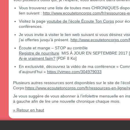
Vous trouverez une liste de toutes mes CHRONIQUES disponib
lien suivant :
http://www.ecoutetoncorps.com/fr/ressources-en
Visitez la page
youtube de l’école Écoute Ton Corps
pour éco
conférences.
Je vous invite à visiter le lien web suivant si vous désirez 
j'ai offertes jusqu'à présent.
http://www.ecoutetoncorps.com/f
Écoute et mange – STOP au contrôle
Registre de nourriture
MIS À JOUR EN SEPTEMBRE 2017
Ai-je vraiment faim?
[PDF 8 Ko]
En exclusivité, découvrez la vidéo de ma conférence « Com
d’aujourd’hui »
https://vimeo.com/304979033
Plusieurs autres ressources sont disponibles sur le site de l’éc
Corps:
https://www.ecoutetoncorps.com/fr/ressources-en-ligne
Je vous suggère de vous abonner à l’infolettre mensuelle en insc
à gauche afin de lire une nouvelle chronique chaque mois.
» Retour en haut